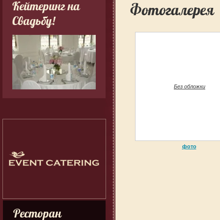
Кейтеринг на
Фотогалерея
Свадьбу!
Без обложки
фото
Ресторан