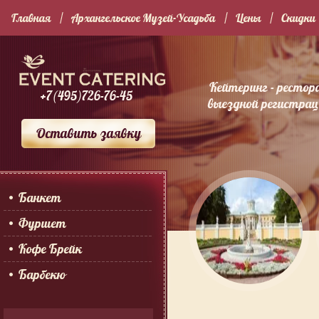
Главная
Архангельское Музей-Усадьба
Цены
Скидки
Кейтеринг - рестор
+7(495)726-76-45
выездной регистраци
Оставить заявку
Банкет
Фуршет
Кофе Брейк
Барбекю